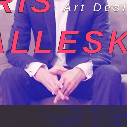
RIS
Art Des
ALLES