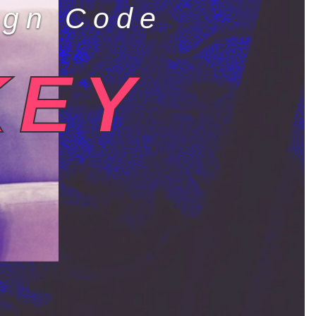
ign Code
KEY